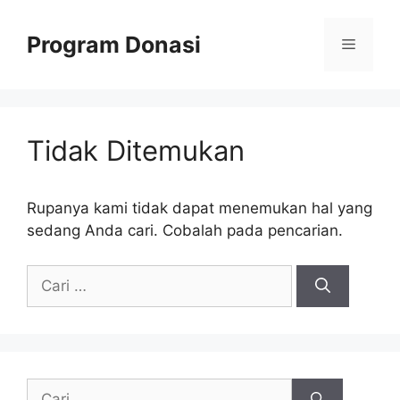
Langsung
ke
Program Donasi
Menu
isi
Tidak Ditemukan
Rupanya kami tidak dapat menemukan hal yang
sedang Anda cari. Cobalah pada pencarian.
Cari
untuk:
Cari